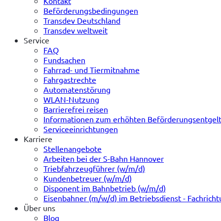
Kontakt
Beförderungsbedingungen
Transdev Deutschland
Transdev weltweit
Service
FAQ
Fundsachen
Fahrrad- und Tiermitnahme
Fahrgastrechte
Automatenstörung
WLAN-Nutzung
Barrierefrei reisen
Informationen zum erhöhten Beförderungsentgel
Serviceeinrichtungen
Karriere
Stellenangebote
Arbeiten bei der S-Bahn Hannover
Triebfahrzeugführer (w/m/d)
Kundenbetreuer (w/m/d)
Disponent im Bahnbetrieb (w/m/d)
Eisenbahner (m/w/d) im Betriebsdienst - Fachrich
Über uns
Blog