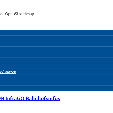
 for OpenStreetMap.
e/Laatzen
B InfraGO Bahnhofsinfos