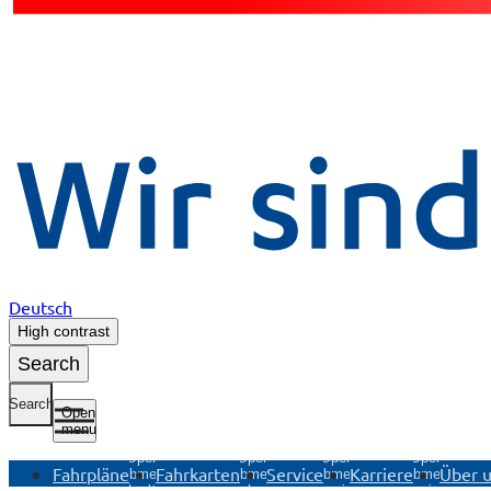
Deutsch
High contrast
Search
Search
Open
menu
Open
Open
Open
Open
Fahrpläne
Fahrkarten
Service
Karriere
Über 
submenu
submenu
submenu
submenu
Fahrpläne
Fahrkarten
Service
Karriere