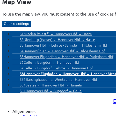
Map View
To use the map view, you must consent to the use of cookies
Cookie settings
S1
Minden (Westf) ↔ Hannover Hbf ↔ Haste
S2
Nienburg (Weser) ↔ Hannover Hbf ↔ Haste
S3
Hannover Hbf ↔ Lehrte - Sehnde ↔ Hildesheim Hbf
S4
Bennemühlen ↔ Hannover Hbf ↔ Hildesheim Hbf
S5
Hannover Flughafen ↔ Hannover Hbf ↔ Paderborn Hbf
S6
Celle ↔ Burgdorf ↔ Hannover Hbf
S7
Celle ↔ Burgdorf - Lehrte ↔ Hannover Hbf
S8
Hannover Flughafen ↔ Hannover Hbf ↔ Hannover Mess
S21
Barsinghausen ↔ Weetzen ↔ Hannover Hbf
S51
Seelze ↔ Hannover Hbf ↔ Hameln
S61
Hannover Hbf ↔ Burgdorf ↔ Celle
D
Allgemeines