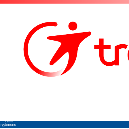
Open
uns
submenu
Über uns