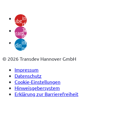
(öffnet
in
youtube
neuem
(öffnet
Tab)
in
instagram
(öffnet
neuem
in
Tab)
linkedin
neuem
Tab)
© 2026 Transdev Hannover GmbH
Impressum
Datenschutz
Cookie-Einstellungen
Hinweisgebersystem
Erklärung zur Barrierefreiheit