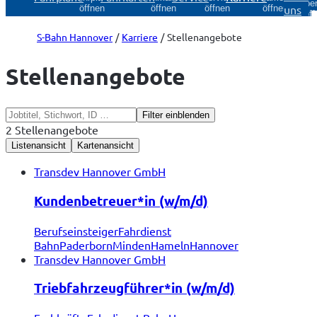
Über
uns
öffnen
öffnen
öffnen
öffnen
öff
S-Bahn Hannover
Karriere
Stellenangebote
Stellenangebote
Filter einblenden
2 Stellenangebote
Listenansicht
Kartenansicht
Transdev Hannover GmbH
Kundenbetreuer*in (w/m/d)
Berufseinsteiger
Fahrdienst
Bahn
Paderborn
Minden
Hameln
Hannover
Transdev Hannover GmbH
Triebfahrzeugführer*in (w/m/d)