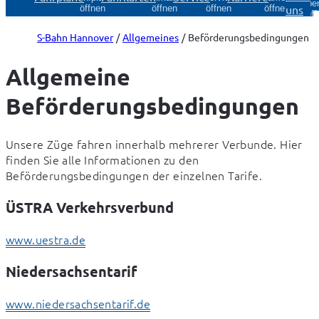
Über
uns
öffnen
öffnen
öffnen
öffnen
öff
S-Bahn Hannover
Allgemeines
Beförderungsbedingungen
Allgemeine
Beförderungsbedingungen
Unsere Züge fahren innerhalb mehrerer Verbunde. Hier 
finden Sie alle Informationen zu den 
Beförderungsbedingungen der einzelnen Tarife.
ÜSTRA Verkehrsverbund
www.uestra.de
Niedersachsentarif
www.niedersachsentarif.de