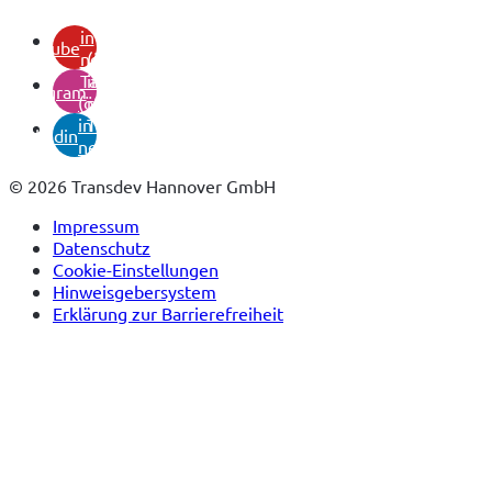
(öffnet
in
youtube
neuem
(öffnet
Tab)
in
instagram
(öffnet
neuem
in
Tab)
linkedin
neuem
Tab)
© 2026 Transdev Hannover GmbH
Impressum
Datenschutz
Cookie-Einstellungen
Hinweisgebersystem
Erklärung zur Barrierefreiheit