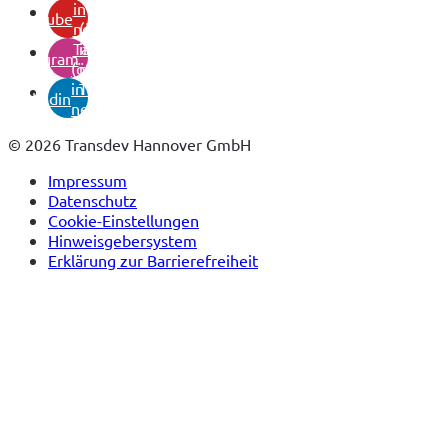
in
youtube
neuem
(öffnet
Tab)
in
instagram
(öffnet
neuem
in
Tab)
linkedin
neuem
Tab)
© 2026 Transdev Hannover GmbH
Impressum
Datenschutz
Cookie-Einstellungen
Hinweisgebersystem
Erklärung zur Barrierefreiheit