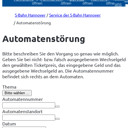
Über
uns
öffnen
öffnen
öffnen
öffnen
öff
S-Bahn Hannover
Service der S-Bahn Hannover
Automatenstörung
Automatenstörung
Bitte beschreiben Sie den Vorgang so genau wie möglich.
Geben Sie bei nicht- bzw. falsch ausgegebenem Wechselgeld
den gewählten Ticketpreis, das eingegebene Geld und das
ausgegebene Wechselgeld an. Die Automatennummer
befindet sich rechts an dem Automaten.
Thema
Bitte wählen ...
Automatennummer
Automatenstandort
Datum