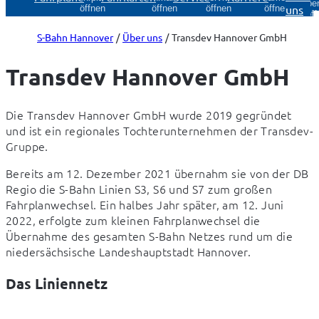
Über
uns
öffnen
öffnen
öffnen
öffnen
öff
S-Bahn Hannover
Über uns
Transdev Hannover GmbH
Transdev Hannover GmbH
Die Transdev Hannover GmbH wurde 2019 gegründet 
und ist ein regionales Tochterunternehmen der Transdev-
Gruppe.
Bereits am 12. Dezember 2021 übernahm sie von der DB 
Regio die S-Bahn Linien S3, S6 und S7 zum großen 
Fahrplanwechsel. Ein halbes Jahr später, am 12. Juni 
2022, erfolgte zum kleinen Fahrplanwechsel die 
Übernahme des gesamten S-Bahn Netzes rund um die 
niedersächsische Landeshauptstadt Hannover.
Das Liniennetz