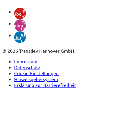
(öffnet
in
youtube
neuem
(öffnet
Tab)
in
instagram
(öffnet
neuem
in
Tab)
linkedin
neuem
Tab)
© 2026 Transdev Hannover GmbH
Impressum
Datenschutz
Cookie-Einstellungen
Hinweisgebersystem
Erklärung zur Barrierefreiheit