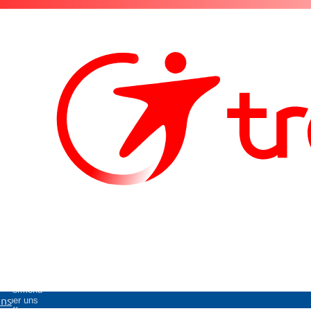
Untermenü
uns
Über uns
öffnen