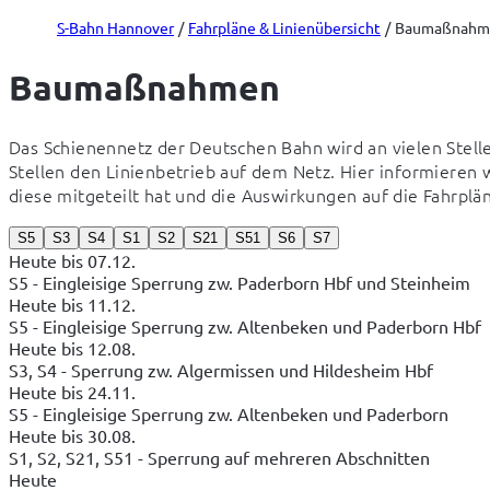
S-Bahn Hannover
Fahrpläne & Linienübersicht
Baumaßnahm
Baumaßnahmen
Das Schienennetz der Deutschen Bahn wird an vielen Stellen
Stellen den Linienbetrieb auf dem Netz. Hier informieren
diese mitgeteilt hat und die Auswirkungen auf die Fahrpl
S5
S3
S4
S1
S2
S21
S51
S6
S7
Heute bis 07.12.
S5 - Eingleisige Sperrung zw. Paderborn Hbf und Steinheim
Heute bis 11.12.
S5 - Eingleisige Sperrung zw. Altenbeken und Paderborn Hbf
Heute bis 12.08.
S3, S4 - Sperrung zw. Algermissen und Hildesheim Hbf
Heute bis 24.11.
S5 - Eingleisige Sperrung zw. Altenbeken und Paderborn
Heute bis 30.08.
S1, S2, S21, S51 - Sperrung auf mehreren Abschnitten
Heute