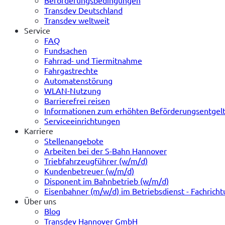
Transdev Deutschland
Transdev weltweit
Service
FAQ
Fundsachen
Fahrrad- und Tiermitnahme
Fahrgastrechte
Automatenstörung
WLAN-Nutzung
Barrierefrei reisen
Informationen zum erhöhten Beförderungsentgel
Serviceeinrichtungen
Karriere
Stellenangebote
Arbeiten bei der S-Bahn Hannover
Triebfahrzeugführer (w/m/d)
Kundenbetreuer (w/m/d)
Disponent im Bahnbetrieb (w/m/d)
Eisenbahner (m/w/d) im Betriebsdienst - Fachrich
Über uns
Blog
Transdev Hannover GmbH