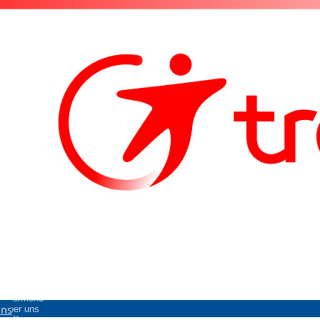
Untermenü
uns
Über uns
öffnen