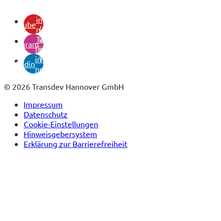
(öffnet
in
youtube
neuem
(öffnet
Tab)
in
instagram
(öffnet
neuem
in
Tab)
linkedin
neuem
Tab)
© 2026 Transdev Hannover GmbH
Impressum
Datenschutz
Cookie-Einstellungen
Hinweisgebersystem
Erklärung zur Barrierefreiheit