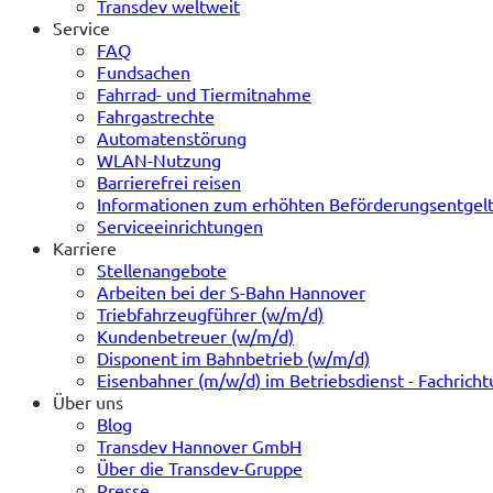
Transdev weltweit
Service
FAQ
Fundsachen
Fahrrad- und Tiermitnahme
Fahrgastrechte
Automatenstörung
WLAN-Nutzung
Barrierefrei reisen
Informationen zum erhöhten Beförderungsentgel
Serviceeinrichtungen
Karriere
Stellenangebote
Arbeiten bei der S-Bahn Hannover
Triebfahrzeugführer (w/m/d)
Kundenbetreuer (w/m/d)
Disponent im Bahnbetrieb (w/m/d)
Eisenbahner (m/w/d) im Betriebsdienst - Fachrich
Über uns
Blog
Transdev Hannover GmbH
Über die Transdev-Gruppe
Presse