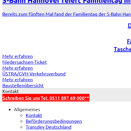
S-Bahn Hannover feiert Familientag m
Bereits zum fünften Mal fand der Familientag der S-Bahn Han
D
F
Tasch
Mehr erfahren
Niedersachsen-Ticket
Mehr erfahren
Mehr erfahren
DE-Ticket
ÜSTRA/GVH Verkehrsverbund
Mehr erfahren
Baustellenübersicht
Kontakt
Schreiben Sie uns
Tel: 0511 897 69 000**
Allgemeines
Kontakt
Beförderungsbedingungen
Transdev Deutschland