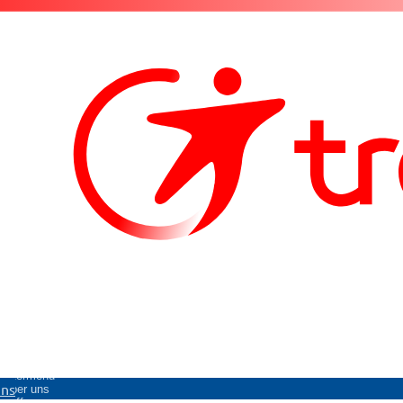
Untermenü
uns
Über uns
öffnen