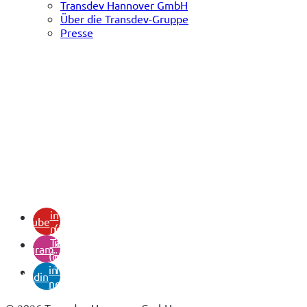
Transdev Hannover GmbH
Über die Transdev-Gruppe
Presse
(öffnet
in
youtube
neuem
(öffnet
Tab)
in
instagram
(öffnet
neuem
in
Tab)
linkedin
neuem
Tab)