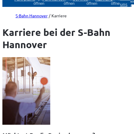
Über
uns
öffnen
öffnen
öffnen
öffnen
öff
S-Bahn Hannover
Karriere
Karriere bei der S-Bahn
Hannover