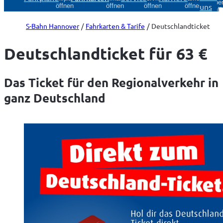
Über
uns
öffnen
öffnen
öffnen
öffnen
öff
S-Bahn Hannover
Fahrkarten & Tarife
Deutschlandticket
Deutschlandticket für 63 €
Das Ticket für den Regionalverkehr in
ganz Deutschland