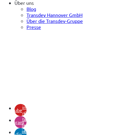
Über uns
Blog
Transdev Hannover GmbH
Über die Transdev-Gruppe
Presse
(opens
in a
youtube
new
(opens
tab)
in a
instagram
(opens
new
in a
tab)
linkedin