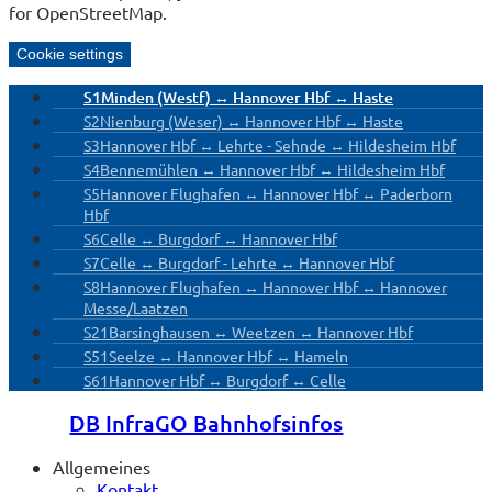
for OpenStreetMap.
Cookie settings
S1
Minden (Westf) ↔ Hannover Hbf ↔ Haste
S2
Nienburg (Weser) ↔ Hannover Hbf ↔ Haste
S3
Hannover Hbf ↔ Lehrte - Sehnde ↔ Hildesheim Hbf
S4
Bennemühlen ↔ Hannover Hbf ↔ Hildesheim Hbf
S5
Hannover Flughafen ↔ Hannover Hbf ↔ Paderborn
Hbf
S6
Celle ↔ Burgdorf ↔ Hannover Hbf
S7
Celle ↔ Burgdorf - Lehrte ↔ Hannover Hbf
S8
Hannover Flughafen ↔ Hannover Hbf ↔ Hannover
Messe/Laatzen
S21
Barsinghausen ↔ Weetzen ↔ Hannover Hbf
S51
Seelze ↔ Hannover Hbf ↔ Hameln
S61
Hannover Hbf ↔ Burgdorf ↔ Celle
DB InfraGO Bahnhofsinfos
Allgemeines
Kontakt