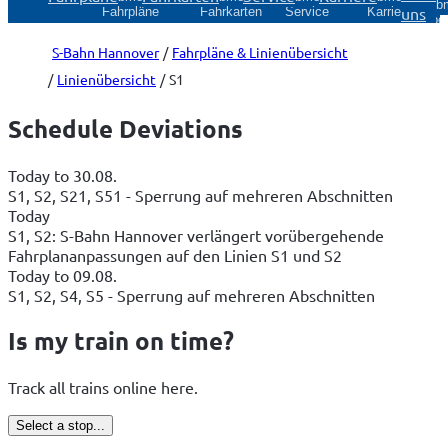
sub
uns
Fahrpläne
Fahrkarten
Service
Karriere
Über
S-Bahn Hannover
Fahrpläne & Linienübersicht
Linienübersicht
S1
Schedule Deviations
Today to 30.08.
S1, S2, S21, S51 - Sperrung auf mehreren Abschnitten
Today
S1, S2: S-Bahn Hannover verlängert vorübergehende
Fahrplananpassungen auf den Linien S1 und S2
Today to 09.08.
S1, S2, S4, S5 - Sperrung auf mehreren Abschnitten
Is my train on time?
Track all trains online here.
Select a stop...