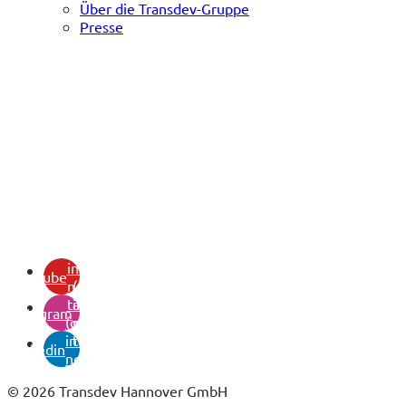
Über die Transdev-Gruppe
Presse
(opens
in a
youtube
new
(opens
tab)
in a
instagram
(opens
new
in a
tab)
linkedin
new
tab)
© 2026 Transdev Hannover GmbH