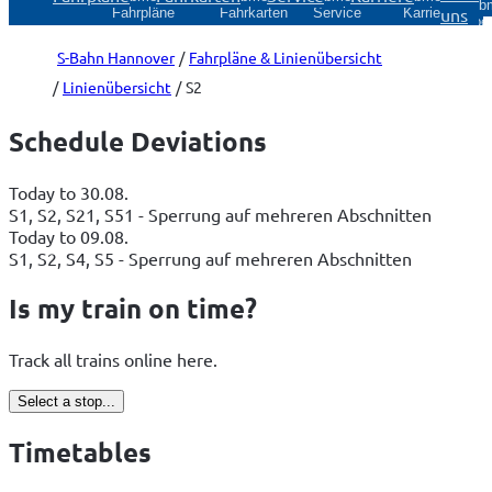
sub
uns
Fahrpläne
Fahrkarten
Service
Karriere
Über
S-Bahn Hannover
Fahrpläne & Linienübersicht
Linienübersicht
S2
Schedule Deviations
Today to 30.08.
S1, S2, S21, S51 - Sperrung auf mehreren Abschnitten
Today to 09.08.
S1, S2, S4, S5 - Sperrung auf mehreren Abschnitten
Is my train on time?
Track all trains online here.
Select a stop...
Timetables