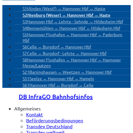
S1
Minden (Westf) ↔ Hannover Hbf ↔ Haste
S2
Nienburg (Weser) ↔ Hannover Hbf ↔ Haste
S3
Hannover Hbf ↔ Lehrte - Sehnde ↔ Hildesheim Hbf
S4
Bennemühlen ↔ Hannover Hbf ↔ Hildesheim Hbf
S5
Hannover Flughafen ↔ Hannover Hbf ↔ Paderborn
Hbf
S6
Celle ↔ Burgdorf ↔ Hannover Hbf
S7
Celle ↔ Burgdorf - Lehrte ↔ Hannover Hbf
S8
Hannover Flughafen ↔ Hannover Hbf ↔ Hannover
Messe/Laatzen
S21
Barsinghausen ↔ Weetzen ↔ Hannover Hbf
S51
Seelze ↔ Hannover Hbf ↔ Hameln
S61
Hannover Hbf ↔ Burgdorf ↔ Celle
DB InfraGO Bahnhofsinfos
Allgemeines
Kontakt
Beförderungsbedingungen
Transdev Deutschland
Transdev weltweit