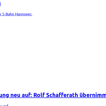
s
er S-Bahn Hannover.
ung neu auf: Rolf Schafferath übernimm
u auf.