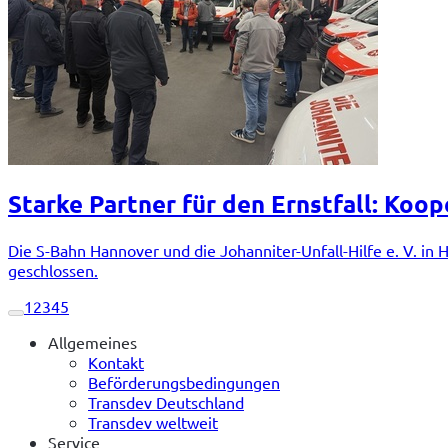
Starke Partner für den Ernstfall: Koo
Die S-Bahn Hannover und die Johanniter-Unfall-Hilfe e. V. 
geschlossen.
1
2
3
4
5
Allgemeines
Kontakt
Beförderungsbedingungen
Transdev Deutschland
Transdev weltweit
Service