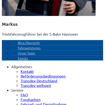
Markus
Triebfahrzeugführer bei der S-Bahn Hannover
Blog Übersicht
Fahrgaststories
Unser Team
Events
Allgemeines
Kontakt
Beförderungsbedingungen
Transdev Deutschland
Transdev weltweit
Service
FAQ
Fundsachen
Fahrrad- und Tiermitnahme