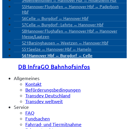
S5
Hannover Flughafen ↔ Hannover Hbf ↔ Paderborn
Hbf
S6
Celle ↔ Burgdorf ↔ Hannover Hbf
S7
Celle ↔ Burgdorf - Lehrte ↔ Hannover Hbf
S8
Hannover Flughafen ↔ Hannover Hbf ↔ Hannover
Messe/Laatzen
S21
Barsinghausen ↔ Weetzen ↔ Hannover Hbf
S51
Seelze ↔ Hannover Hbf ↔ Hameln
S61
Hannover Hbf ↔ Burgdorf ↔ Celle
DB InfraGO Bahnhofsinfos
Allgemeines
Kontakt
Beförderungsbedingungen
Transdev Deutschland
Transdev weltweit
Service
FAQ
Fundsachen
Fahrrad- und Tiermitnahme