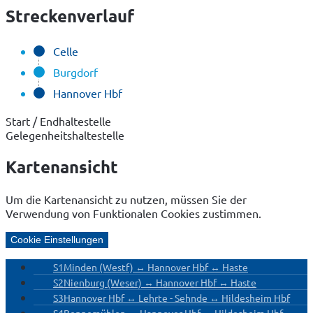
Streckenverlauf
Celle
Burgdorf
Hannover Hbf
Start / Endhaltestelle
Gelegenheitshaltestelle
Kartenansicht
Um die Kartenansicht zu nutzen, müssen Sie der
Verwendung von Funktionalen Cookies zustimmen.
Cookie Einstellungen
S1
Minden (Westf) ↔ Hannover Hbf ↔ Haste
S2
Nienburg (Weser) ↔ Hannover Hbf ↔ Haste
S3
Hannover Hbf ↔ Lehrte - Sehnde ↔ Hildesheim Hbf
S4
Bennemühlen ↔ Hannover Hbf ↔ Hildesheim Hbf