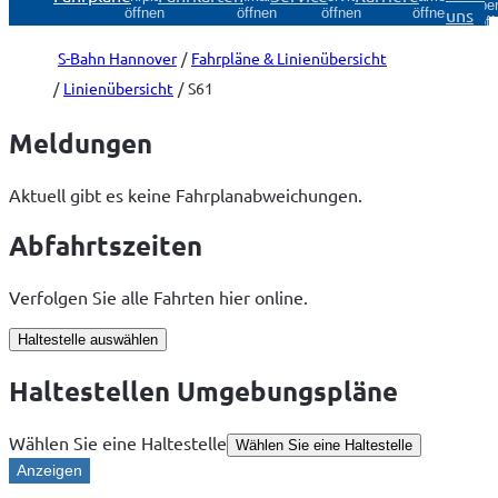
Über
uns
öffnen
öffnen
öffnen
öffnen
öff
S-Bahn Hannover
Fahrpläne & Linienübersicht
Linienübersicht
S61
Meldungen
Aktuell gibt es keine Fahrplanabweichungen.
Abfahrtszeiten
Verfolgen Sie alle Fahrten hier online.
Haltestelle auswählen
Haltestellen Umgebungspläne
Wählen Sie eine Haltestelle
Wählen Sie eine Haltestelle
Anzeigen