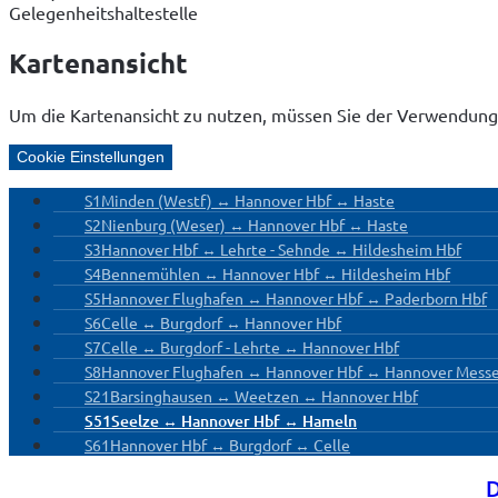
Gelegenheitshaltestelle
Kartenansicht
Um die Kartenansicht zu nutzen, müssen Sie der Verwendung
Cookie Einstellungen
S1
Minden (Westf) ↔ Hannover Hbf ↔ Haste
S2
Nienburg (Weser) ↔ Hannover Hbf ↔ Haste
S3
Hannover Hbf ↔ Lehrte - Sehnde ↔ Hildesheim Hbf
S4
Bennemühlen ↔ Hannover Hbf ↔ Hildesheim Hbf
S5
Hannover Flughafen ↔ Hannover Hbf ↔ Paderborn Hbf
S6
Celle ↔ Burgdorf ↔ Hannover Hbf
S7
Celle ↔ Burgdorf - Lehrte ↔ Hannover Hbf
S8
Hannover Flughafen ↔ Hannover Hbf ↔ Hannover Messe
S21
Barsinghausen ↔ Weetzen ↔ Hannover Hbf
S51
Seelze ↔ Hannover Hbf ↔ Hameln
S61
Hannover Hbf ↔ Burgdorf ↔ Celle
D