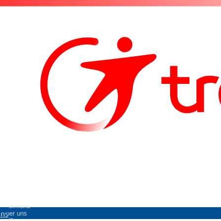
Untermenü
uns
Über uns
öffnen