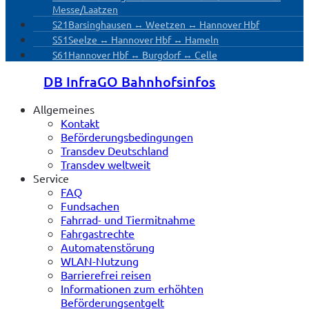
Messe/Laatzen
S21
Barsinghausen ↔ Weetzen ↔ Hannover Hbf
S51
Seelze ↔ Hannover Hbf ↔ Hameln
S61
Hannover Hbf ↔ Burgdorf ↔ Celle
DB InfraGO Bahnhofsinfos
Allgemeines
Kontakt
Beförderungsbedingungen
Transdev Deutschland
Transdev weltweit
Service
FAQ
Fundsachen
Fahrrad- und Tiermitnahme
Fahrgastrechte
Automatenstörung
WLAN-Nutzung
Barrierefrei reisen
Informationen zum erhöhten
Beförderungsentgelt