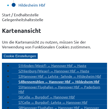
Hildesheim Hbf
Start / Endhaltestelle
Gelegenheitshaltestelle
Kartenansicht
Um die Kartenansicht zu nutzen, müssen Sie der
Verwendung von Funktionalen Cookies zustimmen.
Cookie Einstellungen
S1
Minden (Westf) ↔ Hannover Hbf ↔ Haste
S2
Nienburg (Weser) ↔ Hannover Hbf ↔ Haste
S3
Hannover Hbf ↔ Lehrte - Sehnde ↔ Hildesheim Hbf
S4
Bennemühlen ↔ Hannover Hbf ↔ Hildesheim Hbf
S5
Hannover Flughafen ↔ Hannover Hbf ↔ Paderborn
Hbf
S6
Celle ↔ Burgdorf ↔ Hannover Hbf
S7
Celle ↔ Burgdorf - Lehrte ↔ Hannover Hbf
S8
Hannover Flughafen ↔ Hannover Hbf ↔ Hannover