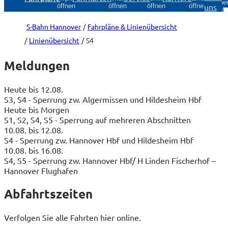
Über
uns
öffnen
öffnen
öffnen
öffnen
öff
S-Bahn Hannover
Fahrpläne & Linienübersicht
Linienübersicht
S4
Meldungen
Heute bis 12.08.
S3, S4 - Sperrung zw. Algermissen und Hildesheim Hbf
Heute bis Morgen
S1, S2, S4, S5 - Sperrung auf mehreren Abschnitten
10.08. bis 12.08.
S4 - Sperrung zw. Hannover Hbf und Hildesheim Hbf
10.08. bis 16.08.
S4, S5 - Sperrung zw. Hannover Hbf/ H Linden Fischerhof –
Hannover Flughafen
Abfahrtszeiten
Verfolgen Sie alle Fahrten hier online.