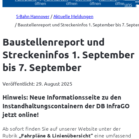
Über
uns
öffnen
öffnen
öffnen
öffnen
öff
S-Bahn Hannover
Aktuelle Meldungen
Baustellenreport und Streckeninfos 1. September bis 7. Sept
Baustellenreport und
Streckeninfos 1. September
bis 7. September
Veröffentlicht: 29. August 2025
Hinweis: Neue Informationsseite zu den
Instandhaltungscontainern der DB InfraGO
jetzt online!
Ab sofort finden Sie auf unserer Website unter der 
Rubrik 
 eine umfassend 
„Fahrpläne & Linienübersicht“