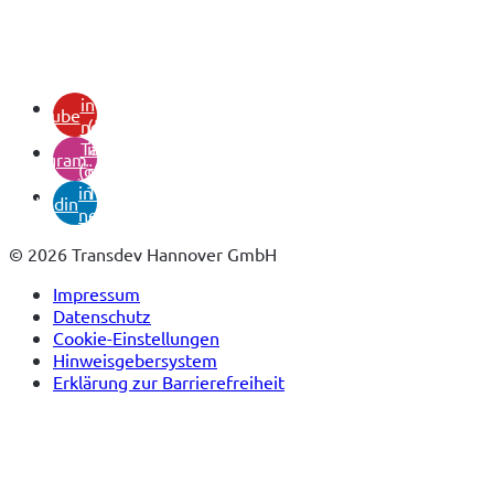
(öffnet
in
youtube
neuem
(öffnet
Tab)
in
instagram
(öffnet
neuem
in
Tab)
linkedin
neuem
Tab)
© 2026 Transdev Hannover GmbH
Impressum
Datenschutz
Cookie-Einstellungen
Hinweisgebersystem
Erklärung zur Barrierefreiheit