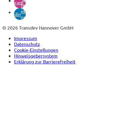
instagram
(öffnet
neuem
in
Tab)
linkedin
neuem
Tab)
© 2026 Transdev Hannover GmbH
Impressum
Datenschutz
Cookie-Einstellungen
Hinweisgebersystem
Erklärung zur Barrierefreiheit