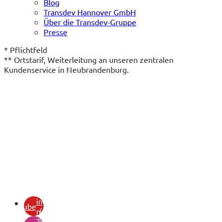
Blog
Transdev Hannover GmbH
Über die Transdev-Gruppe
Presse
* Pflichtfeld
** Ortstarif, Weiterleitung an unseren zentralen 
Kundenservice in Neubrandenburg.
(öffnet
in
youtube
neuem
(öffnet
Tab)
in