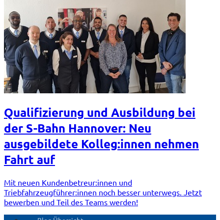
Qualifizierung und Ausbildung bei
der S-Bahn Hannover: Neu
ausgebildete Kolleg:innen nehmen
Fahrt auf
Mit neuen Kundenbetreur:innen und
Triebfahrzeugführer:innen noch besser unterwegs. Jetzt
bewerben und Teil des Teams werden!
Blog Übersicht