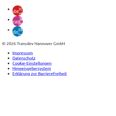
(öffnet
in
youtube
neuem
(öffnet
Tab)
in
instagram
(öffnet
neuem
in
Tab)
linkedin
neuem
Tab)
© 2026 Transdev Hannover GmbH
Impressum
Datenschutz
Cookie-Einstellungen
Hinweisgebersystem
Erklärung zur Barrierefreiheit