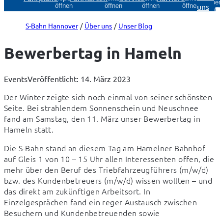
Über
uns
öffnen
öffnen
öffnen
öffnen
öff
S-Bahn Hannover
Über uns
Unser Blog
Bewerbertag in Hameln
Events
Veröffentlicht: 14. März 2023
Der Winter zeigte sich noch einmal von seiner schönsten 
Seite. Bei strahlendem Sonnenschein und Neuschnee 
fand am Samstag, den 11. März unser Bewerbertag in 
Hameln statt.
Die S-Bahn stand an diesem Tag am Hamelner Bahnhof 
auf Gleis 1 von 10 – 15 Uhr allen Interessenten offen, die 
mehr über den Beruf des Triebfahrzeugführers (m/w/d) 
bzw. des Kundenbetreuers (m/w/d) wissen wollten – und 
das direkt am zukünftigen Arbeitsort. In 
Einzelgesprächen fand ein reger Austausch zwischen 
Besuchern und Kundenbetreuenden sowie 