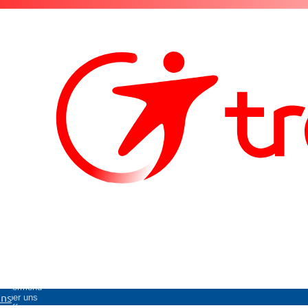
Untermenü
uns
Über uns
öffnen