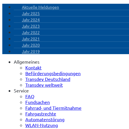
Aktuelle Meldungen
Jahr 2025
Jahr 2024
Jahr 2023
Jahr 2022
Jahr 2021
Jahr 2020
Jahr 2019
Allgemeines
Kontakt
Beförderungsbedingungen
Transdev Deutschland
Transdev weltweit
Service
FAQ
Fundsachen
Fahrrad- und Tiermitnahme
Fahrgastrechte
Automatenstörung
WLAN-Nutzung