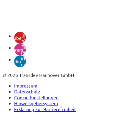
(öffnet
in
youtube
neuem
(öffnet
Tab)
in
instagram
(öffnet
neuem
in
Tab)
linkedin
neuem
Tab)
© 2026 Transdev Hannover GmbH
Impressum
Datenschutz
Cookie-Einstellungen
Hinweisgebersystem
Erklärung zur Barrierefreiheit