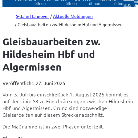
Über
uns
öffnen
öffnen
öffnen
öffnen
öff
S-Bahn Hannover
Aktuelle Meldungen
Gleisbauarbeiten zw. Hildesheim Hbf und Algermissen
Gleisbauarbeiten zw.
Hildesheim Hbf und
Algermissen
Veröffentlicht: 27. Juni 2025
Vom 5. Juli bis einschließlich 1. August 2025 kommt es 
auf der Linie S3 zu Einschränkungen zwischen Hildesheim 
Hbf und Algermissen. Grund sind notwendige 
Gleisarbeiten auf diesem Streckenabschnitt.
Die Maßnahme ist in zwei Phasen unterteilt: