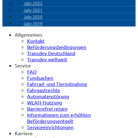
Jahr 2022
Jahr 2021
Jahr 2020
Jahr 2019
Allgemeines
Kontakt
Beförderungsbedingungen
Transdev Deutschland
Transdev weltweit
Service
FAQ
Fundsachen
Fahrrad- und Tiermitnahme
Fahrgastrechte
Automatenstörung
WLAN-Nutzung
Barrierefrei reisen
Informationen zum erhöhten
Beförderungsentgelt
Serviceeinrichtungen
Karriere