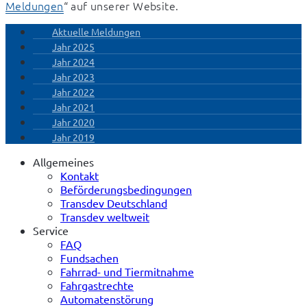
Meldungen
“ auf unserer Website.
Aktuelle Meldungen
Jahr 2025
Jahr 2024
Jahr 2023
Jahr 2022
Jahr 2021
Jahr 2020
Jahr 2019
Allgemeines
Kontakt
Beförderungsbedingungen
Transdev Deutschland
Transdev weltweit
Service
FAQ
Fundsachen
Fahrrad- und Tiermitnahme
Fahrgastrechte
Automatenstörung