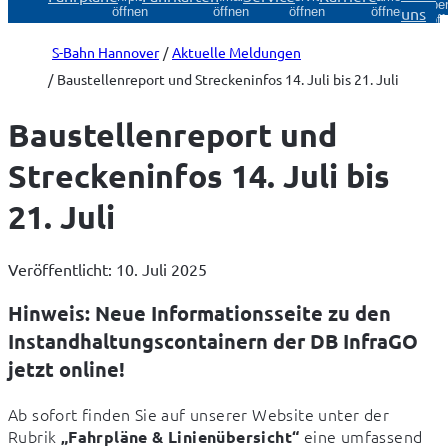
Über
uns
öffnen
öffnen
öffnen
öffnen
öff
S-Bahn Hannover
Aktuelle Meldungen
Baustellenreport und Streckeninfos 14. Juli bis 21. Juli
Baustellenreport und
Streckeninfos 14. Juli bis
21. Juli
Veröffentlicht: 10. Juli 2025
Hinweis: Neue Informationsseite zu den
Instandhaltungscontainern der DB InfraGO
jetzt online!
Ab sofort finden Sie auf unserer Website unter der 
Rubrik 
 eine umfassend 
„Fahrpläne & Linienübersicht“