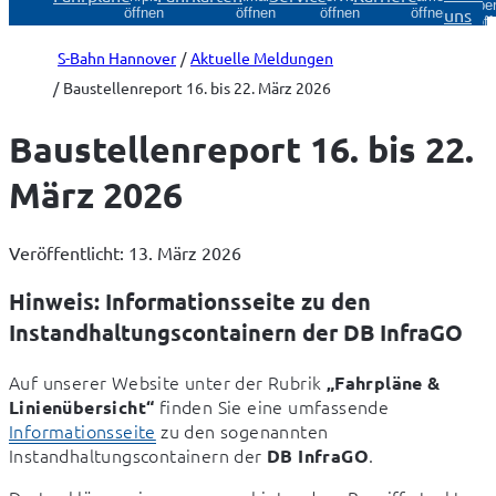
Über
uns
öffnen
öffnen
öffnen
öffnen
öff
S-Bahn Hannover
Aktuelle Meldungen
Baustellenreport 16. bis 22. März 2026
Baustellenreport 16. bis 22.
März 2026
Veröffentlicht: 13. März 2026
Hinweis: Informationsseite zu den
Instandhaltungscontainern der DB InfraGO
Auf unserer Website unter der Rubrik 
„Fahrpläne & 
 finden Sie eine umfassende 
Linienübersicht“
Informationsseite
 zu den sogenannten 
Instandhaltungscontainern der 
.
DB InfraGO