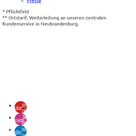
Presse
* Pflichtfeld
** Ortstarif, Weiterleitung an unseren zentralen 
Kundenservice in Neubrandenburg.
(öffnet
in
youtube
neuem
(öffnet
Tab)
in
instagram
(öffnet
neuem
in
Tab)
linkedin
neuem