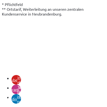
* Pflichtfeld
** Ortstarif, Weiterleitung an unseren zentralen 
Kundenservice in Neubrandenburg.
(öffnet
in
youtube
neuem
(öffnet
Tab)
in
instagram
(öffnet
neuem
in
Tab)
linkedin
neuem
Tab)