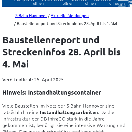
Über
uns
öffnen
öffnen
öffnen
öffnen
öff
S-Bahn Hannover
Aktuelle Meldungen
Baustellenreport und Streckeninfos 28. April bis 4. Mai
Baustellenreport und
Streckeninfos 28. April bis
4. Mai
Veröffentlicht: 25. April 2025
Hinweis: Instandhaltungscontainer
Viele Baustellen im Netz der S-Bahn Hannover sind 
tatsächlich reine 
. Da die 
Instandhaltungsarbeiten
Infrastruktur der DB InfraGO stark in die Jahre 
gekommen ist, benötigt sie eine intensive Wartung und 
Pflege. Das muss durchgeführt und kann nicht 