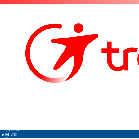
Untermenü
uns
Über uns
öffnen