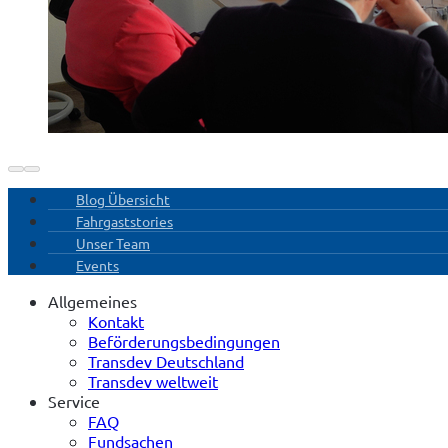
Blog Übersicht
Fahrgaststories
Unser Team
Events
Allgemeines
Kontakt
Beförderungsbedingungen
Transdev Deutschland
Transdev weltweit
Service
FAQ
Fundsachen