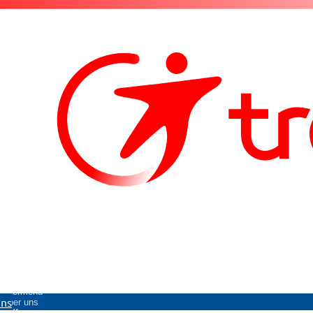
Untermenü
uns
Über uns
öffnen