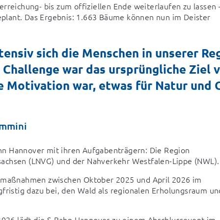
rreichung- bis zum offiziellen Ende weiterlaufen zu lassen –
plant. Das Ergebnis: 1.663 Bäume können nun im Deister 
ntensiv sich die Menschen in unserer Re
 Challenge war das ursprüngliche Ziel v
ie Motivation war, etwas für Natur und 
ummini
hn Hannover mit ihren Aufgabenträgern: Die Region 
sachsen (LNVG) und der Nahverkehr Westfalen-Lippe (NWL).
maßnahmen zwischen Oktober 2025 und April 2026 im 
fristig dazu bei, den Wald als regionalen Erholungsraum und
26 lädt die S-Bahn Hannover zu einem Abschlussevent im 