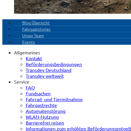
Blog Übersicht
Fahrgaststories
Unser Team
Events
Allgemeines
Kontakt
Beförderungsbedingungen
Transdev Deutschland
Transdev weltweit
Service
FAQ
Fundsachen
Fahrrad- und Tiermitnahme
Fahrgastrechte
Automatenstörung
WLAN-Nutzung
Barrierefrei reisen
Informationen zum erhöhten Beförderungsentgel