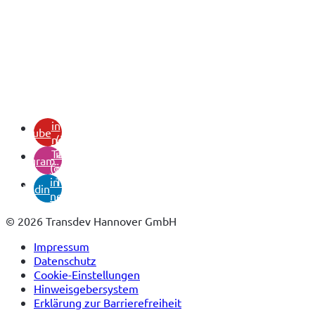
(öffnet
in
youtube
neuem
(öffnet
Tab)
in
instagram
(öffnet
neuem
in
Tab)
linkedin
neuem
Tab)
© 2026 Transdev Hannover GmbH
Impressum
Datenschutz
Cookie-Einstellungen
Hinweisgebersystem
Erklärung zur Barrierefreiheit