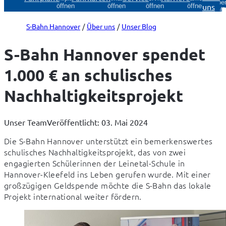
Über
uns
öffnen
öffnen
öffnen
öffnen
öff
S-Bahn Hannover
Über uns
Unser Blog
S-Bahn Hannover spendet
1.000 € an schulisches
Nachhaltigkeitsprojekt
Unser Team
Veröffentlicht: 03. Mai 2024
Die S-Bahn Hannover unterstützt ein bemerkenswertes 
schulisches Nachhaltigkeitsprojekt, das von zwei 
engagierten Schülerinnen der Leinetal-Schule in 
Hannover-Kleefeld ins Leben gerufen wurde. Mit einer 
großzügigen Geldspende möchte die S-Bahn das lokale 
Projekt international weiter fördern.