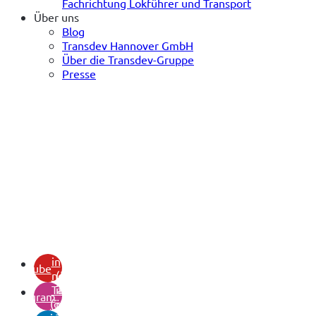
Fachrichtung Lokführer und Transport
Über uns
Blog
Transdev Hannover GmbH
Über die Transdev-Gruppe
Presse
(öffnet
in
youtube
neuem
(öffnet
Tab)
in
instagram
(öffnet
neuem