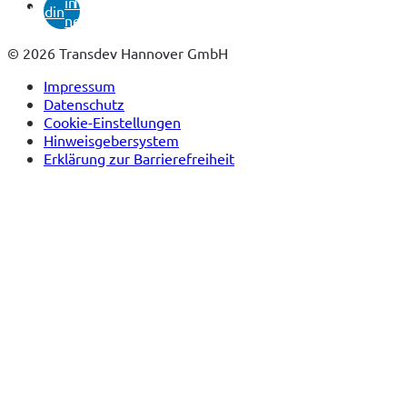
in
Tab)
linkedin
neuem
Tab)
© 2026 Transdev Hannover GmbH
Impressum
Datenschutz
Cookie-Einstellungen
Hinweisgebersystem
Erklärung zur Barrierefreiheit