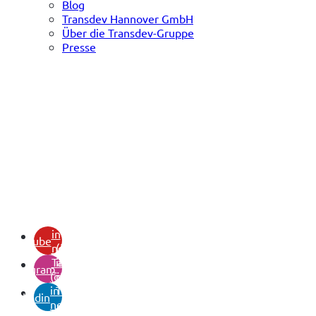
Blog
Transdev Hannover GmbH
Über die Transdev-Gruppe
Presse
(öffnet
in
youtube
neuem
(öffnet
Tab)
in
instagram
(öffnet
neuem
in
Tab)
linkedin
neuem