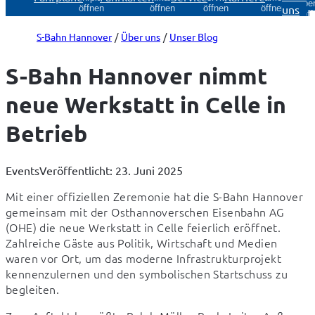
Über
uns
öffnen
öffnen
öffnen
öffnen
öff
S-Bahn Hannover
Über uns
Unser Blog
S-Bahn Hannover nimmt
neue Werkstatt in Celle in
Betrieb
Events
Veröffentlicht: 23. Juni 2025
Mit einer offiziellen Zeremonie hat die S-Bahn Hannover 
gemeinsam mit der Osthannoverschen Eisenbahn AG 
(OHE) die neue Werkstatt in Celle feierlich eröffnet. 
Zahlreiche Gäste aus Politik, Wirtschaft und Medien 
waren vor Ort, um das moderne Infrastrukturprojekt 
kennenzulernen und den symbolischen Startschuss zu 
begleiten.