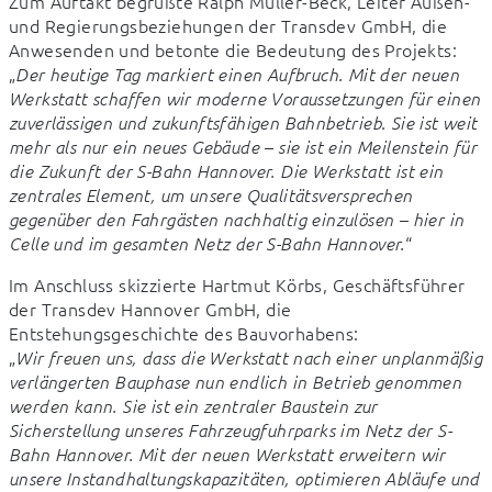
Zum Auftakt begrüßte Ralph Müller-Beck, Leiter Außen- 
und Regierungsbeziehungen der Transdev GmbH, die 
Anwesenden und betonte die Bedeutung des Projekts:

„
Der heutige Tag markiert einen Aufbruch. Mit der neuen 
Werkstatt schaffen wir moderne Voraussetzungen für einen 
zuverlässigen und zukunftsfähigen Bahnbetrieb. Sie ist weit 
mehr als nur ein neues Gebäude – sie ist ein Meilenstein für 
die Zukunft der S-Bahn Hannover. Die Werkstatt ist ein 
zentrales Element, um unsere Qualitätsversprechen 
gegenüber den Fahrgästen nachhaltig einzulösen – hier in 
“
Celle und im gesamten Netz der S-Bahn Hannover.
Im Anschluss skizzierte Hartmut Körbs, Geschäftsführer 
der Transdev Hannover GmbH, die 
Entstehungsgeschichte des Bauvorhabens:

„
Wir freuen uns, dass die Werkstatt nach einer unplanmäßig 
verlängerten Bauphase nun endlich in Betrieb genommen 
werden kann. Sie ist ein zentraler Baustein zur 
Sicherstellung unseres Fahrzeugfuhrparks im Netz der S-
Bahn Hannover. Mit der neuen Werkstatt erweitern wir 
unsere Instandhaltungskapazitäten, optimieren Abläufe und 