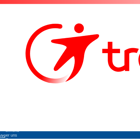
Untermenü
uns
Über uns
öffnen