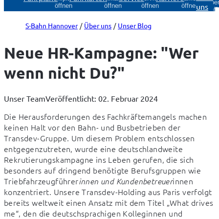
Über
uns
öffnen
öffnen
öffnen
öffnen
öff
S-Bahn Hannover
Über uns
Unser Blog
Neue HR-Kampagne: "Wer
wenn nicht Du?"
Unser Team
Veröffentlicht: 02. Februar 2024
Die Herausforderungen des Fachkräftemangels machen 
keinen Halt vor den Bahn- und Busbetrieben der 
Transdev-Gruppe. Um diesem Problem entschlossen 
entgegenzutreten, wurde eine deutschlandweite 
Rekrutierungskampagne ins Leben gerufen, die sich 
besonders auf dringend benötigte Berufsgruppen wie 
Triebfahrzeugführer
innen 
innen und Kundenbetreuer
konzentriert. Unsere Transdev-Holding aus Paris verfolgt 
bereits weltweit einen Ansatz mit dem Titel „What drives 
me“, den die deutschsprachigen Kolleginnen und 