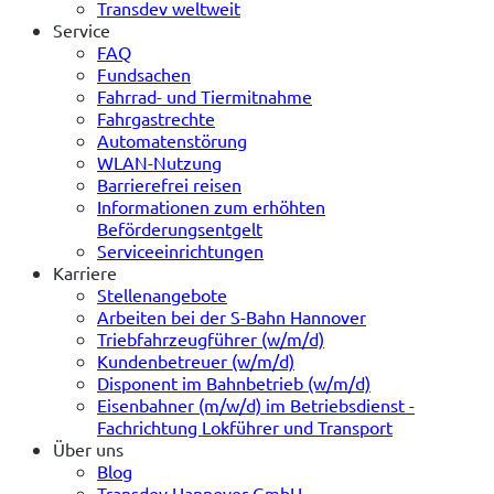
Transdev weltweit
Service
FAQ
Fundsachen
Fahrrad- und Tiermitnahme
Fahrgastrechte
Automatenstörung
WLAN-Nutzung
Barrierefrei reisen
Informationen zum erhöhten
Beförderungsentgelt
Serviceeinrichtungen
Karriere
Stellenangebote
Arbeiten bei der S-Bahn Hannover
Triebfahrzeugführer (w/m/d)
Kundenbetreuer (w/m/d)
Disponent im Bahnbetrieb (w/m/d)
Eisenbahner (m/w/d) im Betriebsdienst -
Fachrichtung Lokführer und Transport
Über uns
Blog
Transdev Hannover GmbH