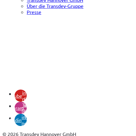
Über die Transdev-Gruppe
Presse
(öffnet
in
youtube
neuem
(öffnet
Tab)
in
instagram
(öffnet
neuem
in
Tab)
linkedin
neuem
Tab)
© 2026 Transdev Hannover GmbH