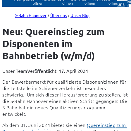
Über
uns
öffnen
öffnen
öffnen
öffnen
öff
S-Bahn Hannover
Über uns
Unser Blog
Neu: Quereinstieg zum
Disponenten im
Bahnbetrieb (w/m/d)
Unser Team
Veröffentlicht: 17. April 2024
Der Bewerbermarkt für qualifizierte Disponent:innen für 
die Leitstelle im Schienenverkehr ist besonders 
schwierig.  Um sich dieser Herausforderung zu stellen, ist 
die S-Bahn Hannover einen aktiven Schritt gegangen: Die 
S-Bahn hat ein neues Qualifizierungsprogramm 
entwickelt.
Ab dem 01. Juni 2024 bietet sie einen 
Quereinstieg zum 