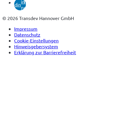
in
Tab)
linkedin
neuem
Tab)
© 2026 Transdev Hannover GmbH
Impressum
Datenschutz
Cookie-Einstellungen
Hinweisgebersystem
Erklärung zur Barrierefreiheit