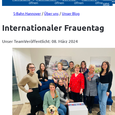
Über
uns
öffnen
öffnen
öffnen
öffnen
öff
S-Bahn Hannover
Über uns
Unser Blog
Internationaler Frauentag
Unser Team
Veröffentlicht: 08. März 2024