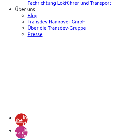
Fachrichtung Lokführer und Transport
Über uns
Blog
Transdev Hannover GmbH
Über die Transdev-Gruppe
Presse
(öffnet
in
youtube
neuem
(öffnet
Tab)
in
instagram
(öffnet
neuem