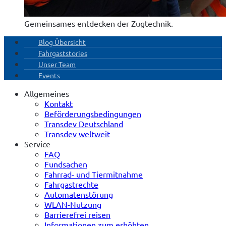
Gemeinsames entdecken der Zugtechnik.
Blog Übersicht
Fahrgaststories
Unser Team
Events
Allgemeines
Kontakt
Beförderungsbedingungen
Transdev Deutschland
Transdev weltweit
Service
FAQ
Fundsachen
Fahrrad- und Tiermitnahme
Fahrgastrechte
Automatenstörung
WLAN-Nutzung
Barrierefrei reisen
Informationen zum erhöhten