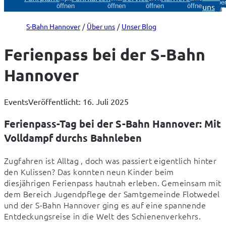
Über
uns
öffnen
öffnen
öffnen
öffnen
öff
S-Bahn Hannover
Über uns
Unser Blog
Ferienpass bei der S-Bahn
Hannover
Events
Veröffentlicht: 16. Juli 2025
Ferienpass-Tag bei der S-Bahn Hannover: Mit
Volldampf durchs Bahnleben
Zugfahren ist Alltag , doch was passiert eigentlich hinter 
den Kulissen? Das konnten neun Kinder beim 
diesjährigen Ferienpass hautnah erleben. Gemeinsam mit 
dem Bereich Jugendpflege der Samtgemeinde Flotwedel 
und der S-Bahn Hannover ging es auf eine spannende 
Entdeckungsreise in die Welt des Schienenverkehrs.