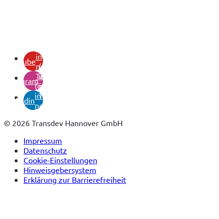
(öffnet
in
youtube
neuem
(öffnet
Tab)
in
instagram
(öffnet
neuem
in
Tab)
linkedin
neuem
Tab)
© 2026 Transdev Hannover GmbH
Impressum
Datenschutz
Cookie-Einstellungen
Hinweisgebersystem
Erklärung zur Barrierefreiheit