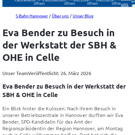
Über
uns
öffnen
öffnen
öffnen
öffnen
öff
S-Bahn Hannover
Über uns
Unser Blog
Eva Bender zu Besuch in
der Werkstatt der SBH &
OHE in Celle
Unser Team
Veröffentlicht: 26. März 2026
Eva Bender zu Besuch in der Werkstatt der
SBH & OHE in Celle
Ein Blick hinter die Kulissen: Nach ihrem Besuch in 
unserer Betriebszentrale in Hannover durften wir Eva 
Bender, SPD-Kandidatin für das Amt der 
Regionspräsidentin der Region Hannover, am Montag 
auch in Celle willkommen heißen. Dort bot sich die 