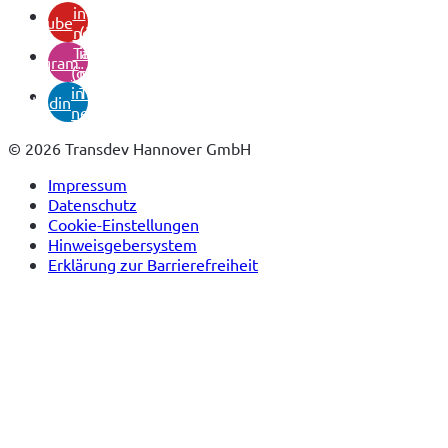
in
youtube
neuem
(öffnet
Tab)
in
instagram
(öffnet
neuem
in
Tab)
linkedin
neuem
Tab)
© 2026 Transdev Hannover GmbH
Impressum
Datenschutz
Cookie-Einstellungen
Hinweisgebersystem
Erklärung zur Barrierefreiheit