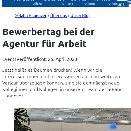
Über
uns
öffnen
öffnen
öffnen
öffnen
öff
S-Bahn Hannover
Über uns
Unser Blog
Bewerbertag bei der
Agentur für Arbeit
Events
Veröffentlicht: 25. April 2023
Jetzt heißt es Daumen drücken! Wenn wir die 
Interessentinnen und Interessenten auch im weiteren 
Verlauf überzeugen können, sind sie demnächst neue 
Kolleginnen und Kollegen in unserem Team der S-Bahn 
Hannover.