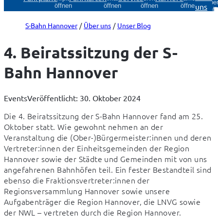
Über
uns
öffnen
öffnen
öffnen
öffnen
öff
S-Bahn Hannover
Über uns
Unser Blog
4. Beiratssitzung der S-
Bahn Hannover
Events
Veröffentlicht: 30. Oktober 2024
Die 4. Beiratssitzung der S-Bahn Hannover fand am 25. 
Oktober statt. Wie gewohnt nehmen an der 
Veranstaltung die (Ober-)Bürgermeister:innen und deren 
Vertreter:innen der Einheitsgemeinden der Region 
Hannover sowie der Städte und Gemeinden mit von uns 
angefahrenen Bahnhöfen teil. Ein fester Bestandteil sind 
ebenso die Fraktionsvertreter:innen der 
Regionsversammlung Hannover sowie unsere 
Aufgabenträger die Region Hannover, die LNVG sowie 
der NWL – vertreten durch die Region Hannover.