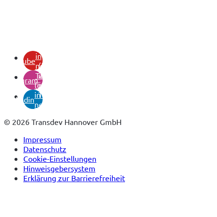
(öffnet
in
youtube
neuem
(öffnet
Tab)
in
instagram
(öffnet
neuem
in
Tab)
linkedin
neuem
Tab)
© 2026 Transdev Hannover GmbH
Impressum
Datenschutz
Cookie-Einstellungen
Hinweisgebersystem
Erklärung zur Barrierefreiheit