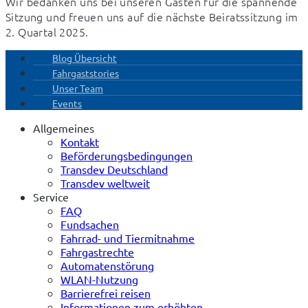
Wir bedanken uns bei unseren Gästen für die spannende 
Sitzung und freuen uns auf die nächste Beiratssitzung im 
2. Quartal 2025.
Blog Übersicht
Fahrgaststories
Unser Team
Events
Allgemeines
Kontakt
Beförderungsbedingungen
Transdev Deutschland
Transdev weltweit
Service
FAQ
Fundsachen
Fahrrad- und Tiermitnahme
Fahrgastrechte
Automatenstörung
WLAN-Nutzung
Barrierefrei reisen
Informationen zum erhöhten