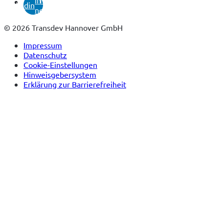
linkedin
neuem
Tab)
© 2026 Transdev Hannover GmbH
Impressum
Datenschutz
Cookie-Einstellungen
Hinweisgebersystem
Erklärung zur Barrierefreiheit