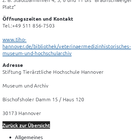
Platz”
Öffnungszeiten und Kontakt
Tel.:+49 511 856-7503
www.tiho-
hannover.de/bibliothek/veterinaermedizinhistorisches-
museum-und-hochschularchiv
Adresse
Stiftung Tierärztliche Hochschule Hannover
Museum und Archiv
Bischofsholer Damm 15 / Haus 120
30173 Hannover
Zurück zur Übersicht
Allgemeines