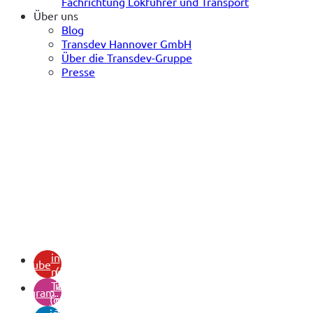
Fachrichtung Lokführer und Transport
Über uns
Blog
Transdev Hannover GmbH
Über die Transdev-Gruppe
Presse
(öffnet
in
youtube
neuem
(öffnet
Tab)
in
instagram
(öffnet
neuem
in
Tab)