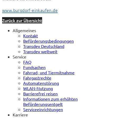
www.burgdorf-einkaufen.de
Zurück zur Übersicht
Allgemeines
Kontakt
Beförderungsbedingungen
Transdev Deutschland
Transdev weltweit
Service
FAQ
Fundsachen
Fahrrad- und Tiermitnahme
Fahrgastrechte
Automatenstörung
WLAN-Nutzung
Barrierefrei reisen
Informationen zum erhöhten
Beförderungsentgelt
Serviceeinrichtungen
Karriere