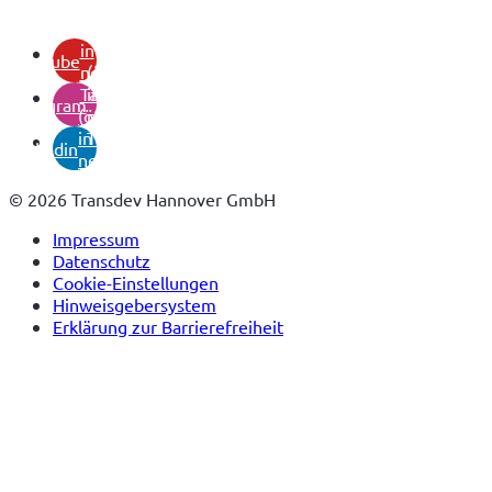
(öffnet
in
youtube
neuem
(öffnet
Tab)
in
instagram
(öffnet
neuem
in
Tab)
linkedin
neuem
Tab)
© 2026 Transdev Hannover GmbH
Impressum
Datenschutz
Cookie-Einstellungen
Hinweisgebersystem
Erklärung zur Barrierefreiheit