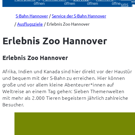
Über
uns
öffnen
öffnen
öffnen
öffnen
öff
S-Bahn Hannover
Service der S-Bahn Hannover
Ausflugsziele
Erlebnis Zoo Hannover
Erlebnis Zoo Hannover
Erlebnis Zoo Hannover
Afrika, Indien und Kanada sind hier direkt vor der Haustür 
und bequem mit der S-Bahn zu erreichen. Hier können 
große und vor allem kleine Abenteurer*innen auf 
Weltreise an einem Tag gehen: Sieben Themenwelten 
mit mehr als 2.000 Tieren begeistern jährlich zahlreiche 
Besucher.