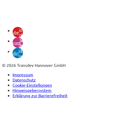
(öffnet
in
youtube
neuem
(öffnet
Tab)
in
instagram
(öffnet
neuem
in
Tab)
linkedin
neuem
Tab)
© 2026 Transdev Hannover GmbH
Impressum
Datenschutz
Cookie-Einstellungen
Hinweisgebersystem
Erklärung zur Barrierefreiheit