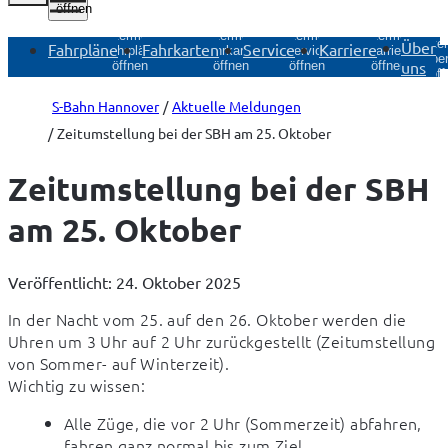
öffnen
Untermenü
Untermenü
Untermenü
Untermenü
Unte
Über
Fahrpläne
Fahrkarten
Service
Karriere
Fahrpläne
Fahrkarten
Service
Karriere
Über
uns
öffnen
öffnen
öffnen
öffnen
öff
S-Bahn Hannover
Aktuelle Meldungen
Zeitumstellung bei der SBH am 25. Oktober
Zeitumstellung bei der SBH
am 25. Oktober
Veröffentlicht: 24. Oktober 2025
In der Nacht vom 25. auf den 26. Oktober werden die 
Uhren um 3 Uhr auf 2 Uhr zurückgestellt (Zeitumstellung 
von Sommer- auf Winterzeit).

Wichtig zu wissen:
Alle Züge, die vor 2 Uhr (Sommerzeit) abfahren,
fahren ganz normal bis zum Ziel.