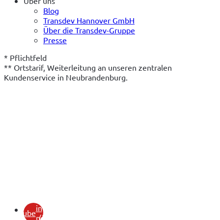
Über uns
Blog
Transdev Hannover GmbH
Über die Transdev-Gruppe
Presse
* Pflichtfeld
** Ortstarif, Weiterleitung an unseren zentralen 
Kundenservice in Neubrandenburg.
(öffnet
in
youtube
neuem
(öffnet