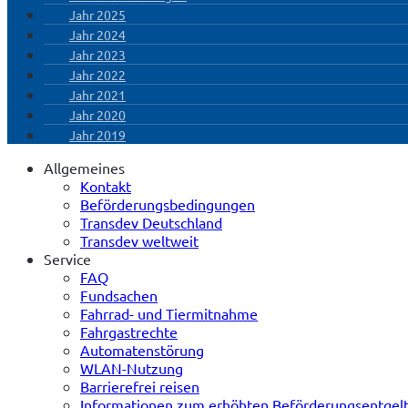
Jahr 2025
Jahr 2024
Jahr 2023
Jahr 2022
Jahr 2021
Jahr 2020
Jahr 2019
Allgemeines
Kontakt
Beförderungsbedingungen
Transdev Deutschland
Transdev weltweit
Service
FAQ
Fundsachen
Fahrrad- und Tiermitnahme
Fahrgastrechte
Automatenstörung
WLAN-Nutzung
Barrierefrei reisen
Informationen zum erhöhten Beförderungsentgel