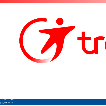
Untermenü
uns
Über uns
öffnen