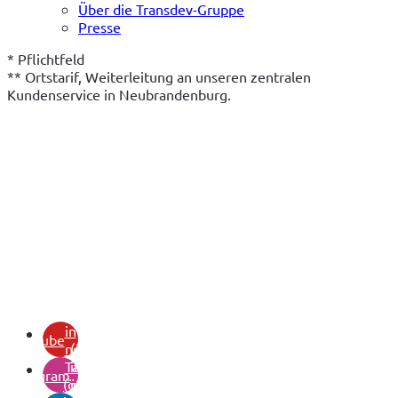
Über die Transdev-Gruppe
Presse
* Pflichtfeld
** Ortstarif, Weiterleitung an unseren zentralen 
Kundenservice in Neubrandenburg.
(öffnet
in
youtube
neuem
(öffnet
Tab)
in
instagram
(öffnet
neuem