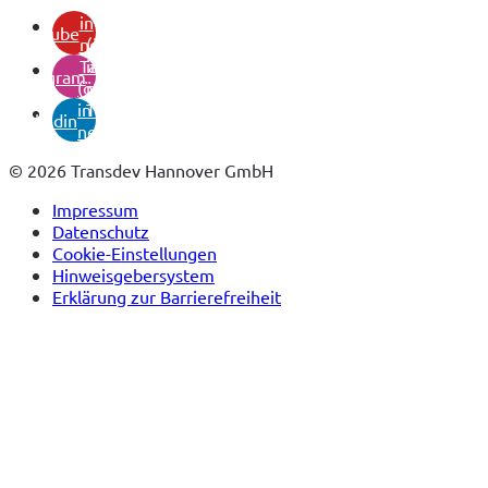
in
youtube
neuem
(öffnet
Tab)
in
instagram
(öffnet
neuem
in
Tab)
linkedin
neuem
Tab)
© 2026 Transdev Hannover GmbH
Impressum
Datenschutz
Cookie-Einstellungen
Hinweisgebersystem
Erklärung zur Barrierefreiheit