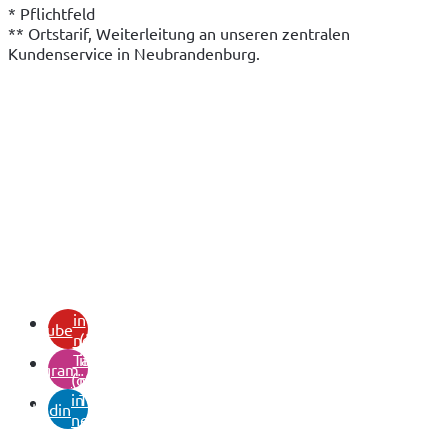
* Pflichtfeld
** Ortstarif, Weiterleitung an unseren zentralen 
Kundenservice in Neubrandenburg.
(öffnet
in
youtube
neuem
(öffnet
Tab)
in
instagram
(öffnet
neuem
in
Tab)
linkedin
neuem
Tab)