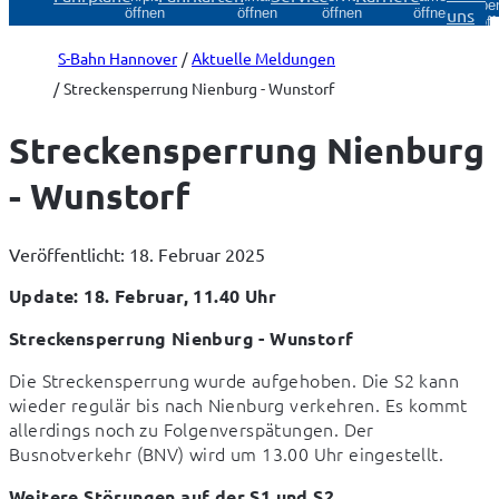
Über
uns
öffnen
öffnen
öffnen
öffnen
öff
S-Bahn Hannover
Aktuelle Meldungen
Streckensperrung Nienburg - Wunstorf
Streckensperrung Nienburg
- Wunstorf
Veröffentlicht: 18. Februar 2025
Update: 18. Februar, 11.40 Uhr
Streckensperrung Nienburg - Wunstorf
Die Streckensperrung wurde aufgehoben. Die S2 kann 
wieder regulär bis nach Nienburg verkehren. Es kommt 
allerdings noch zu Folgenverspätungen. Der 
Busnotverkehr (BNV) wird um 13.00 Uhr eingestellt.
Weitere Störungen auf der S1 und S2