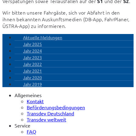
Verspätungen sowie Teilausfällen auf der 
 und der 
.
S1
S2
Wir bitten unsere Fahrgäste, sich vor Abfahrt in den 
ihnen bekannten Auskunftsmedien (DB-App, FahrPlaner, 
ÜSTRA-App) zu informieren.
Aktuelle Meldungen
Jahr 2025
Jahr 2024
Jahr 2023
Jahr 2022
Jahr 2021
Jahr 2020
Jahr 2019
Allgemeines
Kontakt
Beförderungsbedingungen
Transdev Deutschland
Transdev weltweit
Service
FAQ