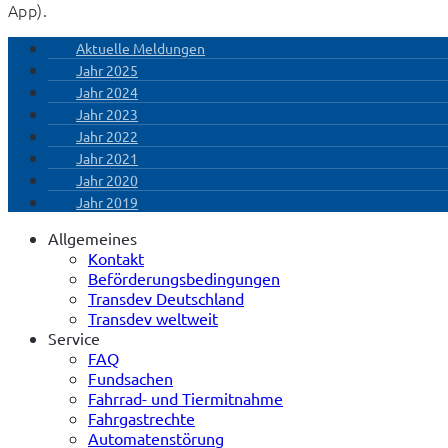
App).
Aktuelle Meldungen
Jahr 2025
Jahr 2024
Jahr 2023
Jahr 2022
Jahr 2021
Jahr 2020
Jahr 2019
Allgemeines
Kontakt
Beförderungsbedingungen
Transdev Deutschland
Transdev weltweit
Service
FAQ
Fundsachen
Fahrrad- und Tiermitnahme
Fahrgastrechte
Automatenstörung