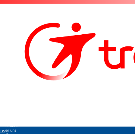
Untermenü
uns
Über uns
öffnen