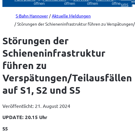
Über
uns
öffnen
öffnen
öffnen
öffnen
öff
S-Bahn Hannover
Aktuelle Meldungen
Störungen der Schieneninfrastruktur führen zu Verspätungen/T
Störungen der
Schieneninfrastruktur
führen zu
Verspätungen/Teilausfällen
auf S1, S2 und S5
Veröffentlicht: 21. August 2024
UPDATE: 20.15 Uhr
S5