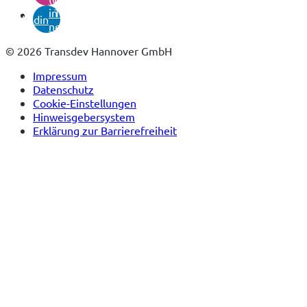
in
Tab)
linkedin
neuem
Tab)
© 2026 Transdev Hannover GmbH
Impressum
Datenschutz
Cookie-Einstellungen
Hinweisgebersystem
Erklärung zur Barrierefreiheit