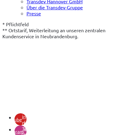
Transdev Hannover GmbH
Über die Transdev-Gruppe
Presse
* Pflichtfeld
** Ortstarif, Weiterleitung an unseren zentralen 
Kundenservice in Neubrandenburg.
(öffnet
in
youtube
neuem
(öffnet
Tab)
in
instagram
(öffnet
neuem