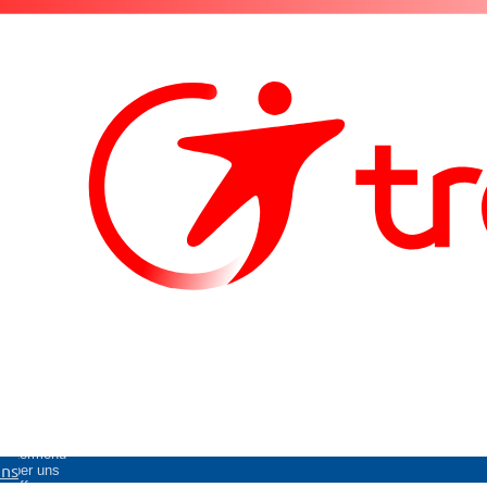
Untermenü
uns
Über uns
öffnen