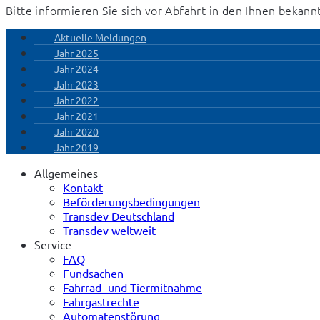
Bitte informieren Sie sich vor Abfahrt in den Ihnen beka
Aktuelle Meldungen
Jahr 2025
Jahr 2024
Jahr 2023
Jahr 2022
Jahr 2021
Jahr 2020
Jahr 2019
Allgemeines
Kontakt
Beförderungsbedingungen
Transdev Deutschland
Transdev weltweit
Service
FAQ
Fundsachen
Fahrrad- und Tiermitnahme
Fahrgastrechte
Automatenstörung