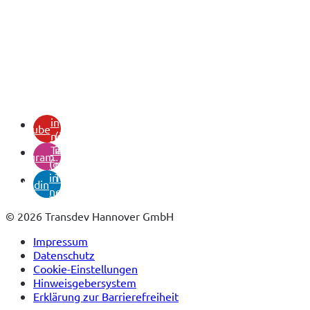
(öffnet
in
youtube
neuem
(öffnet
Tab)
in
instagram
(öffnet
neuem
in
Tab)
linkedin
neuem
Tab)
© 2026 Transdev Hannover GmbH
Impressum
Datenschutz
Cookie-Einstellungen
Hinweisgebersystem
Erklärung zur Barrierefreiheit